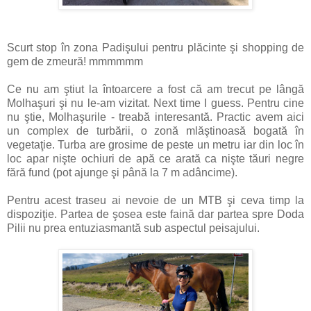
Scurt stop în zona Padişului pentru plăcinte şi shopping de
gem de zmeură! mmmmmm
Ce nu am ştiut la întoarcere a fost că am trecut pe lângă
Molhaşuri şi nu le-am vizitat. Next time I guess. Pentru cine
nu ştie, Molhaşurile - treabă interesantă. Practic avem aici
un complex de turbării, o zonă mlăştinoasă bogată în
vegetaţie. Turba are grosime de peste un metru iar din loc în
loc apar nişte ochiuri de apă ce arată ca nişte tăuri negre
fără fund (pot ajunge şi până la 7 m adâncime).
Pentru acest traseu ai nevoie de un MTB şi ceva timp la
dispoziţie. Partea de şosea este faină dar partea spre Doda
Pilii nu prea entuziasmantă sub aspectul peisajului.