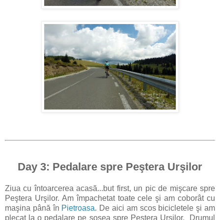
Day 3: Pedalare spre Peştera Urşilor
Ziua cu întoarcerea acasă...but first, un pic de mişcare spre
Peştera Urşilor. Am împachetat toate cele şi am coborât cu
maşina până în
Pietroasa
. De aici am scos bicicletele şi am
plecat la o pedalare pe şosea spre Peştera Urşilor. Drumul