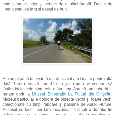
este pitoresc, lejer şi perfect de o plimbăreală. Destul de
liber, destul de larg şi destul de bun.
Am urcat până la peşteră dar de vizitat am lăsat-o pentru altă
dată. Turul durează cam 45 min şi nu prea ne vedeam să
lăsăm bicicletele singurele atâta timp. Aşa că am coborât şi
ne-am oprit la
Muzeul Etnografic La Fluturi din Chişcău
.
Muzeul particular e doldora de obiecte vechi şi foarte vechi
colecţionate cu timp, răbdare şi pasiune de Aurel Fluture.
Accesul se face liber fără taxă însă fie faceţi o donaţie fie
achiziţionaţi ceva suvenir pentru a ajuta la menţinerea