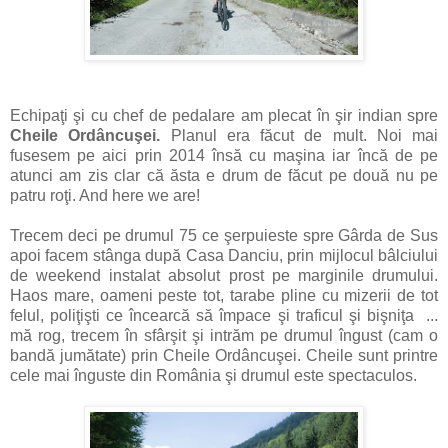
Echipaţi şi cu chef de pedalare am plecat în şir indian spre
Cheile Ordâncuşei.
Planul era făcut de mult. Noi mai
fusesem pe aici prin 2014 însă cu maşina iar încă de pe
atunci am zis clar că ăsta e drum de făcut pe două nu pe
patru roţi. And here we are!
Trecem deci pe drumul 75 ce şerpuieste spre Gârda de Sus
apoi facem stânga după Casa Danciu, prin mijlocul bâlciului
de weekend instalat absolut prost pe marginile drumului.
Haos mare, oameni peste tot, tarabe pline cu mizerii de tot
felul, poliţişti ce încearcă să împace şi traficul şi bişniţa ...
mă rog, trecem în sfârşit şi intrăm pe drumul îngust (cam o
bandă jumătate) prin Cheile Ordâncuşei. Cheile sunt printre
cele mai înguste din România şi drumul este spectaculos.