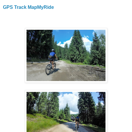
GPS Track MapMyRide