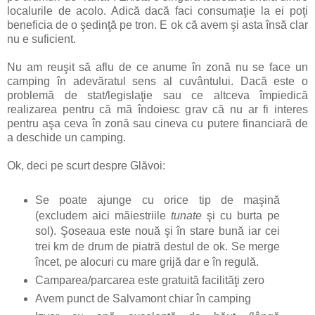
localurile de acolo. Adică dacă faci consumaţie la ei poţi
beneficia de o şedinţă pe tron. E ok că avem şi asta însă clar
nu e suficient.
Nu am reuşit să aflu de ce anume în zonă nu se face un
camping în adevăratul sens al cuvântului. Dacă este o
problemă de stat/legislaţie sau ce altceva împiedică
realizarea pentru că mă îndoiesc grav că nu ar fi interes
pentru aşa ceva în zonă sau cineva cu putere financiară de
a deschide un camping.
Ok, deci pe scurt despre Glăvoi:
Se poate ajunge cu orice tip de maşină
(excludem aici măiestriile
tunate
şi cu burta pe
sol). Şoseaua este nouă şi în stare bună iar cei
trei km de drum de piatră destul de ok. Se merge
încet, pe alocuri cu mare grijă dar e în regulă.
Camparea/parcarea este gratuită facilităţi zero
Avem punct de Salvamont chiar în camping