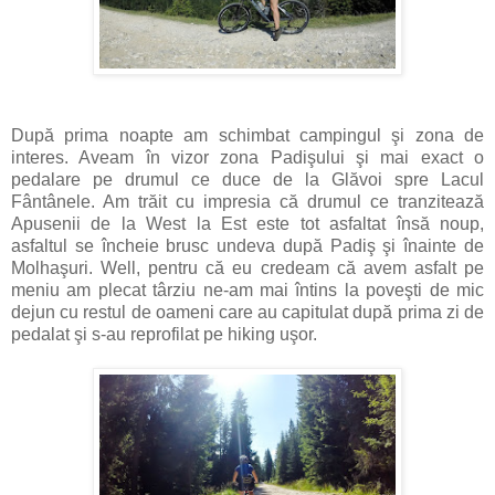
După prima noapte am schimbat campingul şi zona de
interes. Aveam în vizor zona Padişului şi mai exact o
pedalare pe drumul ce duce de la Glăvoi spre Lacul
Fântânele. Am trăit cu impresia că drumul ce tranzitează
Apusenii de la West la Est este tot asfaltat însă noup,
asfaltul se încheie brusc undeva după Padiş şi înainte de
Molhaşuri. Well, pentru că eu credeam că avem asfalt pe
meniu am plecat târziu ne-am mai întins la poveşti de mic
dejun cu restul de oameni care au capitulat după prima zi de
pedalat şi s-au reprofilat pe hiking uşor.