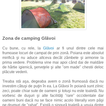
Zona de camping Glăvoi
Cu bune, cu rele, la
Glăvoi
ar fi unul dintre cele mai
frumoase locuri de campat de prin zonă. Poiana este absolut
mirifică şi nu aduce altceva decât zâmbete şi armonie la
prima vedere. Problema vine mai apoi când dai de maldăre
de hârtie igienică, şerveţele şi alte "om made" chestii deloc
plăcute vederii.
Treaba stă aşa, degeaba avem o zonă frumoasă dacă nu
investim câtuşi de puţin în ea. La Glăvoi în poiană sunt zilnic
zeci, poate chiar sute de oameni şi totuşi nu este toaletă. Nu
vorbesc de duşuri şi alte facilităţi "rare" occidentale dar
oameni buni dacă nu se face nimic acolo literally vom păşi
pe drumuri de "rahat". Există o singură toaletă a unuia dintre