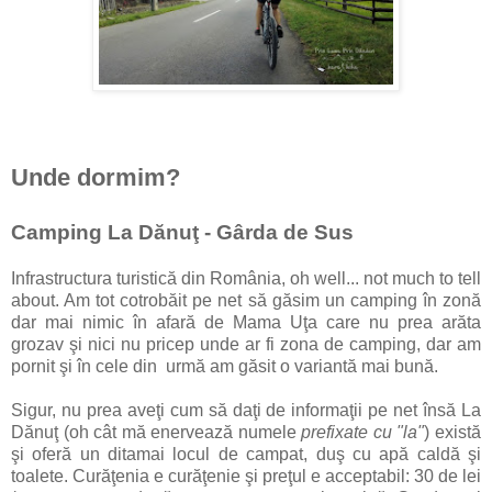
Unde dormim?
Camping La Dănuţ - Gârda de Sus
Infrastructura turistică din România, oh well... not much to tell
about. Am tot cotrobăit pe net să găsim un camping în zonă
dar mai nimic în afară de Mama Uţa care nu prea arăta
grozav şi nici nu pricep unde ar fi zona de camping, dar am
pornit şi în cele din urmă am găsit o variantă mai bună.
Sigur, nu prea aveţi cum să daţi de informaţii pe net însă La
Dănuţ (oh cât mă enervează numele
prefixate cu "la"
) există
şi oferă un ditamai locul de campat, duş cu apă caldă şi
toalete. Curăţenia e curăţenie şi preţul e acceptabil: 30 de lei