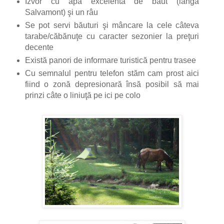
Izvor cu apă excelentă de băut (lângă
Salvamont) şi un râu
Se pot servi băuturi şi mâncare la cele câteva
tarabe/căbănuţe cu caracter sezonier la preţuri
decente
Există panori de informare turistică pentru trasee
Cu semnalul pentru telefon stăm cam prost aici
fiind o zonă depresionară însă posibil să mai
prinzi câte o liniuţă pe ici pe colo